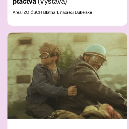
(Výstava)
ptactva
Areál ZO ČSCH Blatná 1, nábřeží Dukelské