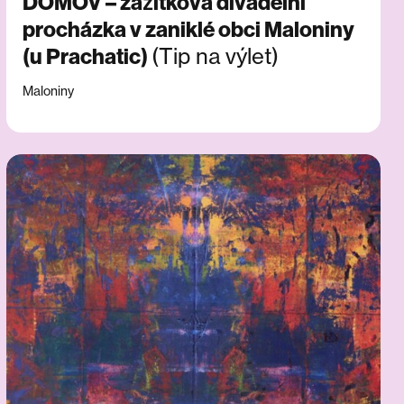
DOMOV – zážitková divadelní
procházka v zaniklé obci Maloniny
(Tip na výlet)
(u Prachatic)
Maloniny