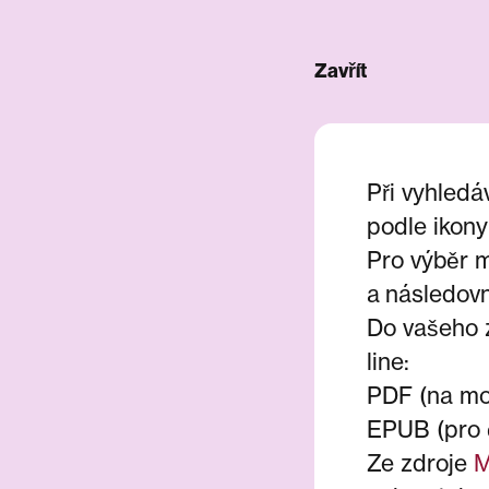
Zavřít
Při vyhledá
podle ikony
Pro výběr m
a následov
Do vašeho z
line:
PDF (na mo
EPUB (pro č
Ze zdroje
M