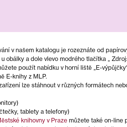
vání v našem katalogu je rozeznáte od papírov
 u obálky a dole vlevo modrého tlačítka „ Zdroj
ůžete použít nabídku v horní liště „E-výpůjčky
ně E-knihy z MLP.
ařízení lze stáhnout v různých formátech nebo
nitory)
tečky, tablety a telefony)
ěstské knihovny v Praze
můžete také on-line p