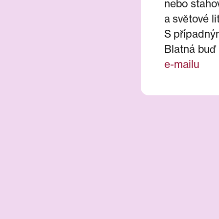
nebo staho
a světové li
S případný
Blatná buď 
e-mailu