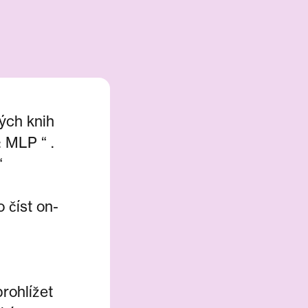
ých knih
: MLP “ .
“
 číst on-
rohlížet