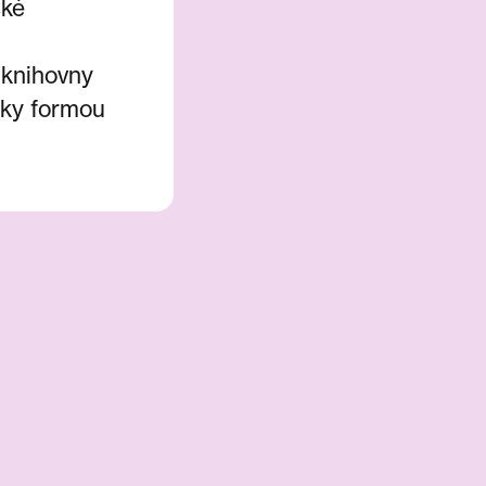
ské
 knihovny
cky formou