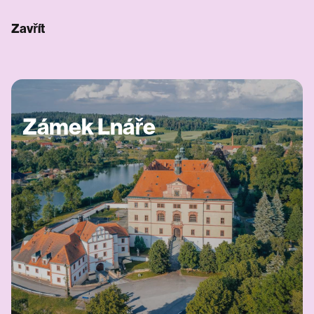
Zavřít
Zámek Lnáře