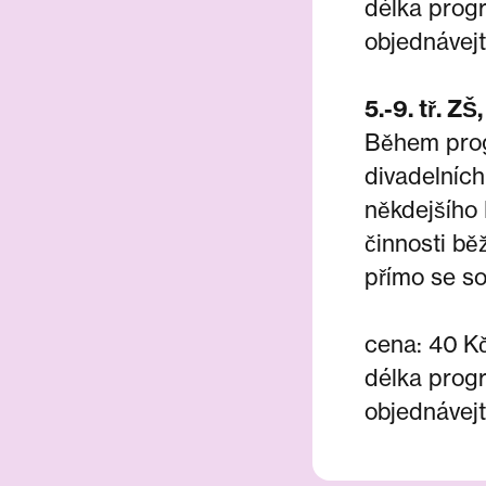
délka prog
objednávej
5.-9. tř. ZŠ
Během prog
divadelních
někdejšího 
činnosti b
přímo se s
cena: 40 Kč
délka progr
objednávej