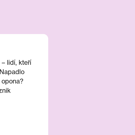
 lidí, kteří
. Napadlo
e opona?
znik