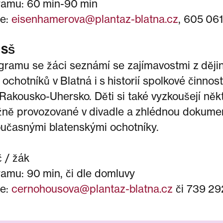
ramu: 60 min-90 min
te:
eisenhamerova@plantaz-blatna.cz
, 605 061
, SŠ
ramu se žáci seznámí se zajímavostmi z ději
 ochotníků v Blatná i s historií spolkové činnos
Rakousko-Uhersko. Děti si také vyzkoušejí něk
ěžně provozované v divadle a zhlédnou dokume
oučasnými blatenskými ochotníky.
 / žák
amu: 90 min, či dle domluvy
te:
cernohousova@plantaz-blatna.cz
či 739 29