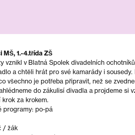
 MŠ, 1.-4.třída ZŠ
y vznikl v Blatná Spolek divadelních ochotníků –
vadlo a chtěli hrát pro své kamarády i sousedy
co všechno je potřeba připravit, než se zvedn
hlédneme do zákulisí divadla a projdeme si v
 krok za krokem.
 programy: po-pá
 / žák