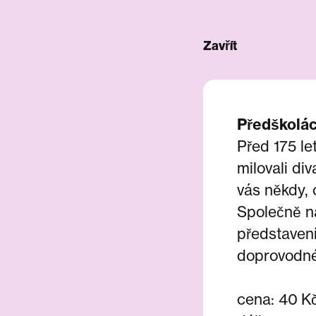
Zavřít
Předškoláci
Před 175 let
milovali di
vás někdy, 
Společně na
představení
doprovodné
cena: 40 Kč