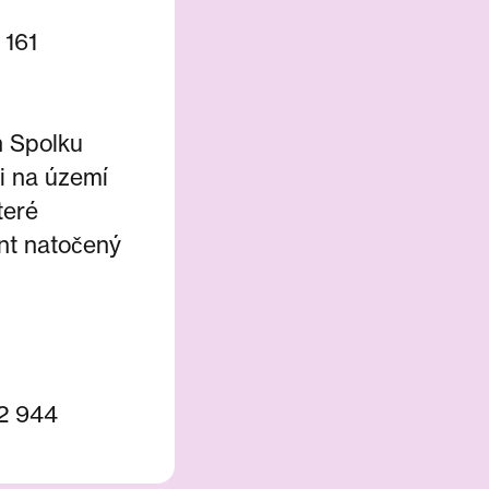
 161
n Spolku
ti na území
teré
nt natočený
2 944