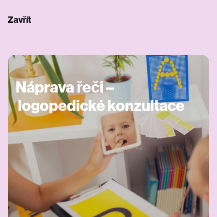
Zavřít
Náprava řeči –
logopedické konzultace