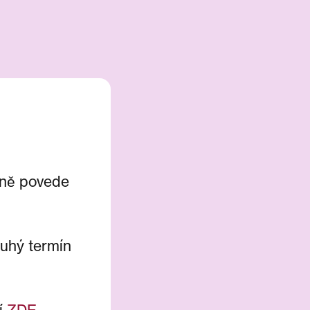
rně povede
ruhý termín