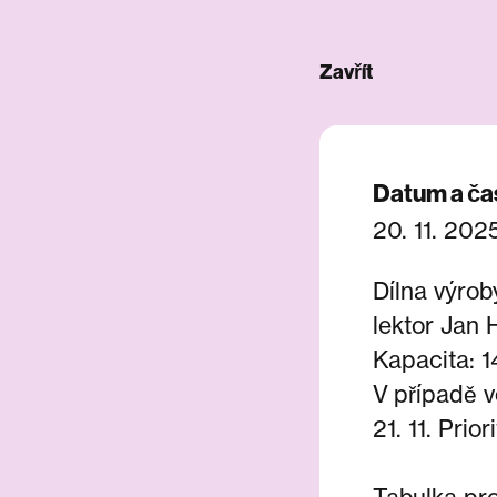
Zavřít
Datum a ča
20. 11. 202
Dílna výrob
lektor Jan 
Kapacita: 1
V případě 
21. 11. Prio