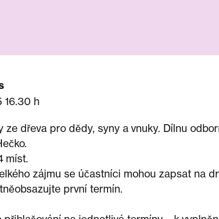
s
5 16.30 h
y ze dřeva pro dědy, syny a vnuky. Dílnu odbo
Hečko.
4 míst.
velkého zájmu se účastníci mohou zapsat na d
ritněobsazujte první termín.