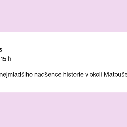
s
 15 h
ejmladšího nadšence historie v okolí Matouše