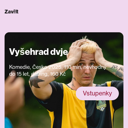
Zavřít
Vyšehrad dvje
Komedie, Česko 2025, 110 min, nevhodný
do 15 let, dabing, 160 Kč
Vstupenky