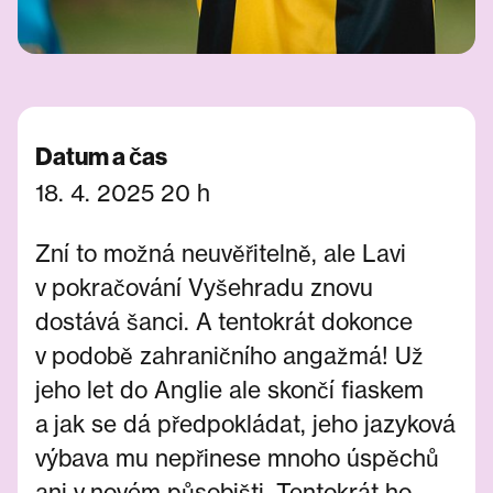
Datum a čas
18. 4. 2025 20 h
Zní to možná neuvěřitelně, ale Lavi
v pokračování Vyšehradu znovu
dostává šanci. A tentokrát dokonce
v podobě zahraničního angažmá! Už
jeho let do Anglie ale skončí fiaskem
a jak se dá předpokládat, jeho jazyková
výbava mu nepřinese mnoho úspěchů
ani v novém působišti. Tentokrát ho