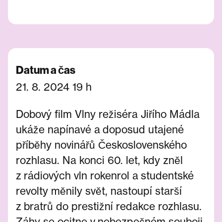
Datum a čas
21. 8. 2024 19 h
Dobový film Vlny režiséra Jiřího Mádla
ukáže napínavé a doposud utajené
příběhy novinářů Československého
rozhlasu. Na konci 60. let, kdy zněl
z rádiových vln rokenrol a studentské
revolty měnily svět, nastoupí starší
z bratrů do prestižní redakce rozhlasu.
Záhy se ocitne v nebezpečném souboji