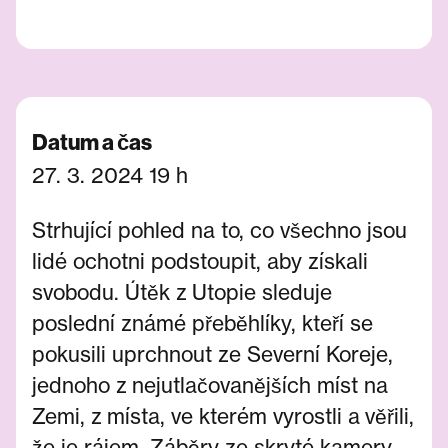
Datum a čas
27. 3. 2024 19 h
Strhující pohled na to, co všechno jsou
lidé ochotni podstoupit, aby získali
svobodu. Útěk z Utopie sleduje
poslední známé přeběhlíky, kteří se
pokusili uprchnout ze Severní Koreje,
jednoho z nejutlačovanějších míst na
Zemi, z místa, ve kterém vyrostli a věřili,
že je rájem. Záběry ze skryté kamery