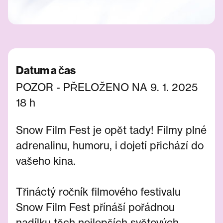
Datum a čas
POZOR - PŘELOŽENO NA 9. 1. 2025
18 h
Snow Film Fest je opět tady! Filmy plné
adrenalinu, humoru, i dojetí přichází do
vašeho kina.
Třináctý ročník filmového festivalu
Snow Film Fest přínáší pořádnou
nadílku těch nejlepších světových