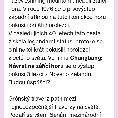
název „shining mountain“, neboli zářící
hora. V roce 1976 se o prvovýstup
západní stěnou na tuto ikonickou horu
pokusili britští horolezci.
V následujících 40 letech tato cesta
získala legendární status, protože se
o ni několikrát pokusili horolezci
z celého světa. Ve filmu
Changbang:
Návrat na zářící horu
se o výstup
pokusí 3 lezci z Nového Zélandu.
Budou úspěšní?
Grónský traverz patří mezi
nejnebezpečnější traverzy na světě.
Podaří se všem členům mezinárodní