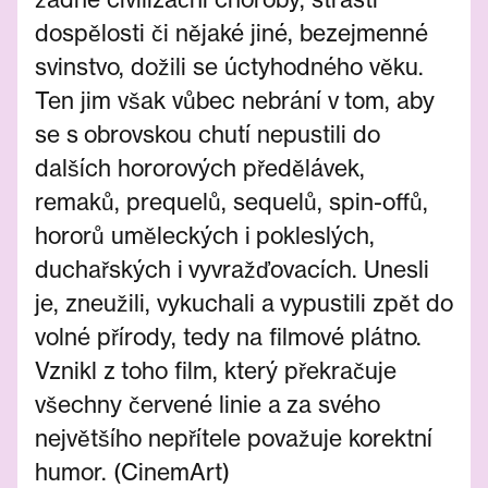
dospělosti či nějaké jiné, bezejmenné
svinstvo, dožili se úctyhodného věku.
Ten jim však vůbec nebrání v tom, aby
se s obrovskou chutí nepustili do
dalších hororových předělávek,
remaků, prequelů, sequelů, spin-offů,
hororů uměleckých i pokleslých,
duchařských i vyvražďovacích. Unesli
je, zneužili, vykuchali a vypustili zpět do
volné přírody, tedy na filmové plátno.
Vznikl z toho film, který překračuje
všechny červené linie a za svého
největšího nepřítele považuje korektní
humor. (CinemArt)