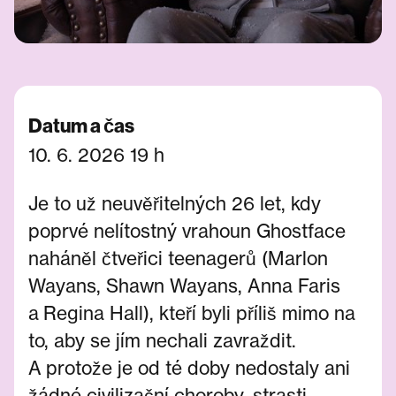
Datum a čas
10. 6. 2026 19 h
Je to už neuvěřitelných 26 let, kdy
poprvé nelítostný vrahoun Ghostface
naháněl čtveřici teenagerů (Marlon
Wayans, Shawn Wayans, Anna Faris
a Regina Hall), kteří byli příliš mimo na
to, aby se jím nechali zavraždit.
A protože je od té doby nedostaly ani
žádné civilizační choroby, strasti