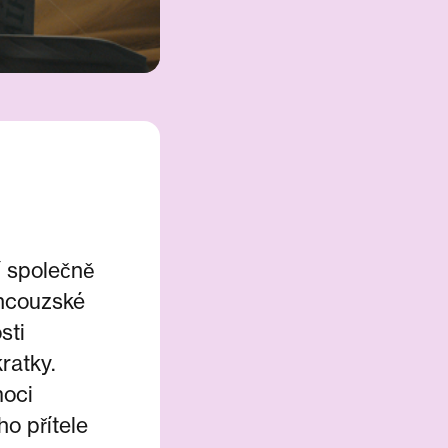
í společně
ancouzské
sti
ratky.
moci
o přítele