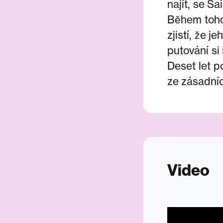
najít, se S
Během toho
zjistí, že 
putování si
Deset let p
ze zásadníc
Video