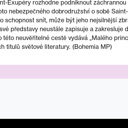
aint-Exupéry rozhodne podniknout záchrannou 
to nebezpečného dobrodružství o sobě Saint
jeho schopnost snít, může být jeho nejsilnější z
 své představy neustále zapisuje a zakresluje 
o této neuvěřitelné cestě vydává „Malého princ
h titulů světové literatury. (Bohemia MP)