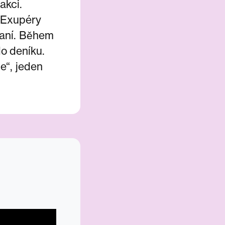
akci.
-Exupéry
braní. Během
do deníku.
e“, jeden