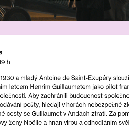
s
19 h
 1930 a mladý Antoine de Saint-Exupéry slouž
ním letcem Henrim Guillaumetem jako pilot fr
olečnosti. Aby zachránili budoucnost společno
 dodávání pošty, hledají v horách nebezpečné zk
é cesty se Guillaumet v Andách ztratí. Za po
vy ženy Noëlle a hnán vírou a odhodláním svéh