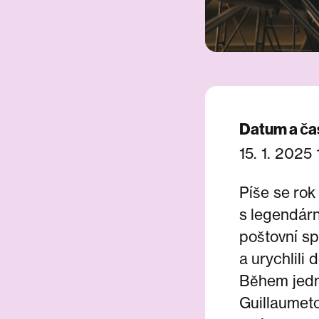
Datum a ča
15. 1. 2025 
Píše se rok
s legendár
poštovní sp
a urychlili
Během jedn
Guillaumeto