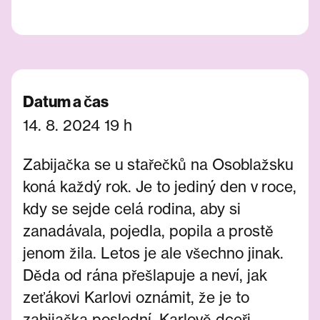
Datum a čas
14. 8. 2024 19 h
Zabijačka se u stařečků na Osoblažsku
koná každý rok. Je to jediný den v roce,
kdy se sejde celá rodina, aby si
zanadávala, pojedla, popila a prostě
jenom žila. Letos je ale všechno jinak.
Děda od rána přešlapuje a neví, jak
zeťákovi Karlovi oznámit, že je to
zabijačka poslední. Karlově dceři