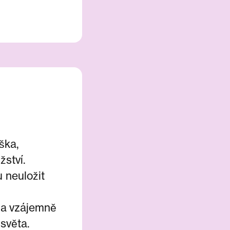
ška,
žství.
 neuložit
í a vzájemně
světa.