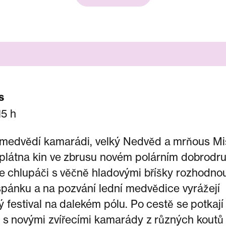
s
15 h
 medvědí kamarádi, velký Nedvěd a mrňous Mi
 plátna kin ve zbrusu novém polárním dobrodru
e chlupáči s věčně hladovými bříšky rozhodnou
pánku a na pozvání lední medvědice vyrážejí
 festival na dalekém pólu. Po cestě se potkaj
s novými zvířecími kamarády z různých koutů 