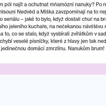
im pól najít a ochutnat mňamózní nanuky? Po 
mlsouni Nedvěd a Miška zavzpomínají na to nej
 seriálu – jaké to bylo, když dostali chuť na 
ního jeleního kuchaře, na nečekanou návštěvu
a to, co se stalo, když vysbírali zvířátkům v s
chybí veselé písníčky, které z hlavy jen tak ne
a jedinečnou domácí zmrzlinu. Nanukům brum!