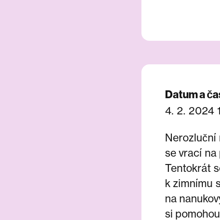
Datum a ča
4. 2. 2024 
Nerozluční
se vrací na
Tentokrát s
k zimnímu s
na nanukový
si pomohou 