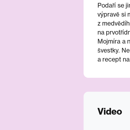
Podaří se j
výpravě si 
z medvědího
na prvotříd
Mojmíra a n
švestky. Ne
a recept n
Video