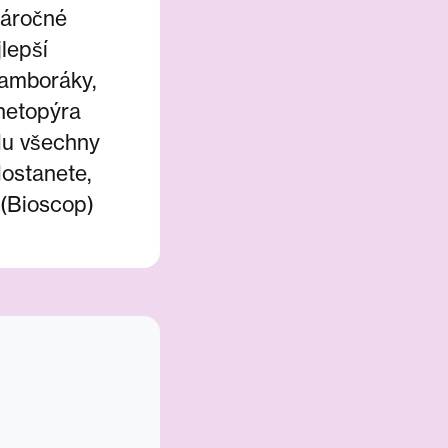
náročné
lepší
bramboráky,
 netopýra
adu všechny
dostanete,
 (Bioscop)