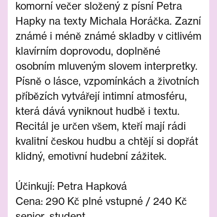
komorní večer složený z písní Petra
Hapky na texty Michala Horáčka. Zazní
známé i méně známé skladby v citlivém
klavírním doprovodu, doplněné
osobním mluveným slovem interpretky.
Písně o lásce, vzpomínkách a životních
příbězích vytvářejí intimní atmosféru,
která dává vyniknout hudbě i textu.
Recitál je určen všem, kteří mají rádi
kvalitní českou hudbu a chtějí si dopřát
klidný, emotivní hudební zážitek.
Účinkují: Petra Hapková
Cena: 290 Kč plné vstupné / 240 Kč
senior, student