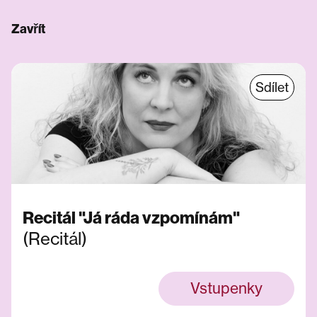
Zavřít
Sdílet
Recitál "Já ráda vzpomínám"
(Recitál)
Vstupenky