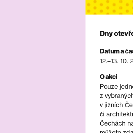
Dny otevř
Datum a ča
12.–13. 10.
O akci
Pouze jedno
z vybraných 
v jižních Č
či architek
Čechách na
můžete zda