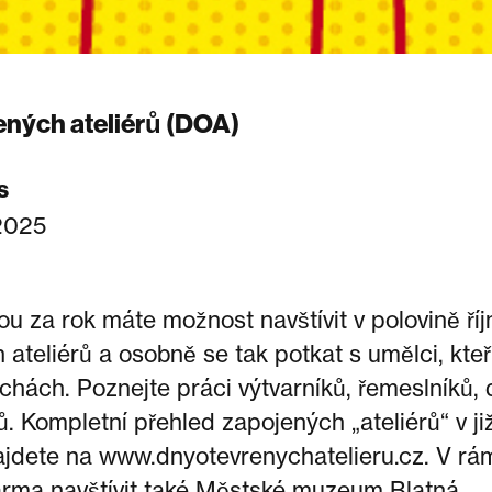
ených ateliérů (DOA)
s
 2025
u za rok máte možnost navštívit v polovině říj
ateliérů a osobně se tak potkat s umělci, kteří 
echách. Poznejte práci výtvarníků, řemeslníků,
tů. Kompletní přehled zapojených „ateliérů“ v ji
jdete na www.dnyotevrenychatelieru.cz. V r
rma navštívit také Městské muzeum Blatná.