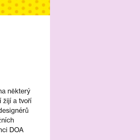
na některý
žijí a tvoří
 designérů
žních
ámci DOA