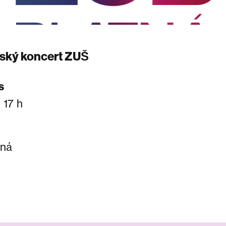
ský koncert ZUŠ
s
 17 h
tná